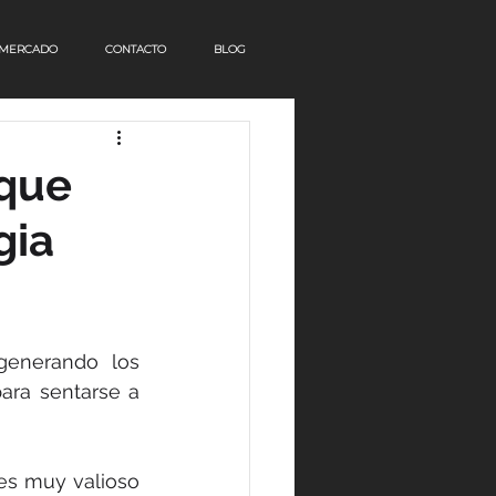
 MERCADO
CONTACTO
BLOG
que
gia
generando los 
ara sentarse a 
es muy valioso 