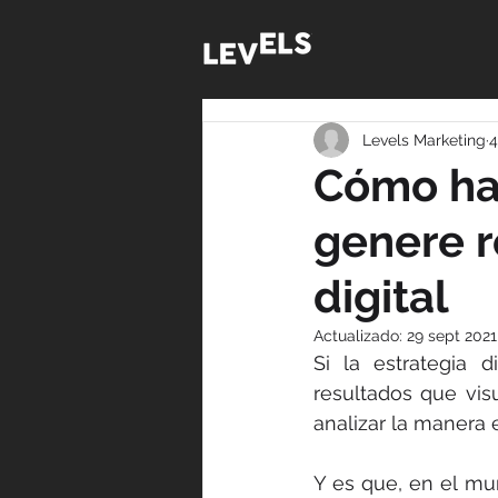
Levels Marketing
4
Cómo ha
genere r
digital
Actualizado:
29 sept 2021
Si la estrategia 
resultados que vis
analizar la manera
Y es que, en el mun