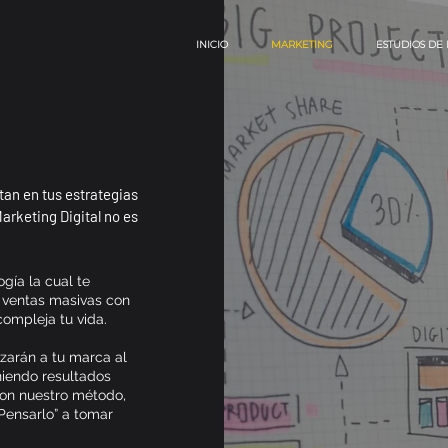
INICIO
MARKETING
ESTUDIOS DE
an en tus estrategias
rketing Digital no es
gía la cual te
r ventas masivas con
compleja tu vida.
zarán a tu marca al
niendo resultados
con nuestro método,
Pensarlo” a tomar