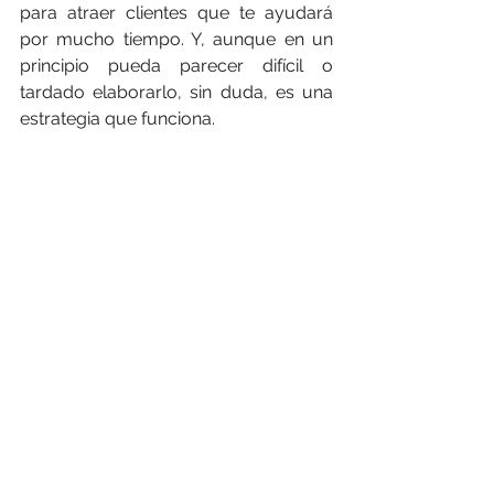
para atraer clientes que te ayudará 
por mucho tiempo. Y, aunque en un 
principio pueda parecer difícil o 
tardado elaborarlo, sin duda, es una 
estrategia que funciona.
Si deseas aprender más acerca de 
cómo elaborar un Lead Magnet y de 
qué manera te ayudará a atraer más 
ventas, te invitamos a ver el episodio 
de nuestro 
Mkt Live Show
 “Lanzando y 
Escalando”, platicamos más acerca 
de este tema. 
Puedes verlo completo aquí. 
https://youtu.be/Tp7T0nfOvNs