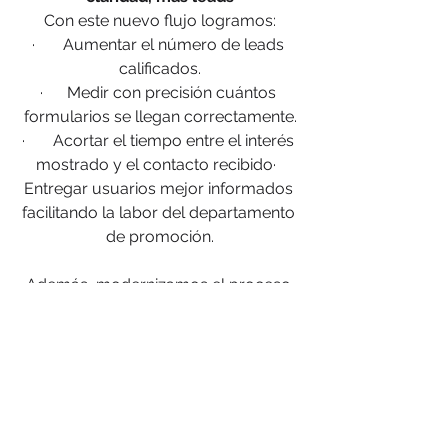
Con este nuevo flujo logramos:
·       Aumentar el número de leads 
calificados.
·      Medir con precisión cuántos 
formularios se llegan correctamente.
·       Acortar el tiempo entre el interés 
mostrado y el contacto recibido·  
Entregar usuarios mejor informados 
facilitando la labor del departamento 
de promoción.
Además, modernizamos el proceso 
completo de captación digital, 
migrando de una estrategia 
tradicional a una automatizada y 
mucho más
 efectiva
Lo hicimos con UAL y 