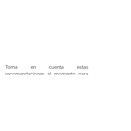
Toma en cuenta estas 
recomendaciones al momento para 
definir tu audiencia y generar más 
seguidores:
·
 Define a quién quieres llegar (1, 2 o 3 
targets ideales)
· 
Ten claro en qué medios digitales 
puedes encontrarlos (Facebook, 
YouTube, Twitch, LinkedIn, etc.)
· 
Establece las etapas del proceso de 