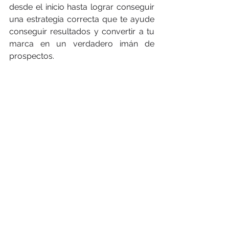
desde el inicio hasta lograr conseguir 
una estrategia correcta que te ayude 
conseguir resultados y convertir a tu 
marca en un verdadero imán de 
prospectos.
Por experiencia, te podemos decir 
que este ciclo se repite de dos a tres 
veces y que toma tiempo y mucho 
esfuerzo. Es por ello que 
recomendamos que, si estás por 
empezar en el mundo digital, en 
primera instancia, te acerques con 
expertos que puedan asesorarte. Y sí, 
como te decimos, significa mucho 
trabajo, requiere de análisis y mucho 
pensamiento, pero eso sí, te 
garantizará resultados. Lo sabemos 
por experiencia.