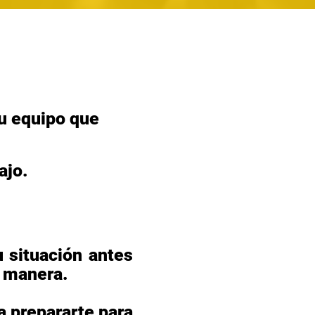
tu equipo que
ajo.
 situación antes
r manera.
a prepararte para