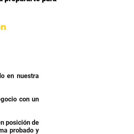
ón
do en nuestra
egocio con un
en posición de
ema probado y